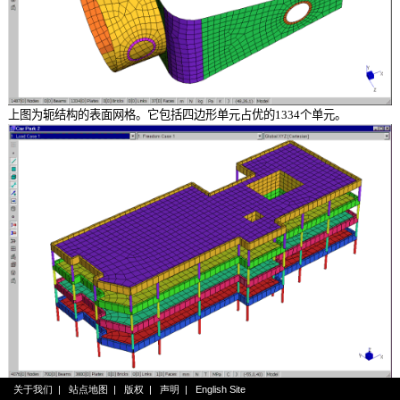
上图为轭结构的表面网格。它包括四边形单元占优的
1334个单元。
这个模型使用了网格自动划分和常规网格生成功能。首先，将楼板的几何模
关于我们
|
站点地图
|
版权
|
声明
|
English Site