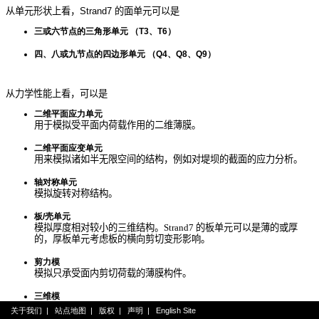
从单元形状上看，
Strand7
的面单元可以是
三或六节点的三角形单元 （T3、T6）
四、八或九节点的四边形单元 （Q4、Q8、Q9）
从力学性能上看，可以是
二维平面应力单元
用于模拟受平面内荷载作用的二维薄膜。
二维平面应变单元
用来模拟诸如半无限空间的结构，例如对堤坝的截面的应力分析。
轴对称单元
模拟旋转对称结构。
板/壳单元
模拟厚度相对较小的三维结构。Strand7 的板单元可以是薄的或厚
的，厚板单元考虑板的横向剪切变形影响。
剪力模
模拟只承受面内剪切荷载的薄膜构件。
三维模
模拟柔顺结构如折蓬。
关于我们
|
站点地图
|
版权
|
声明
|
English Site