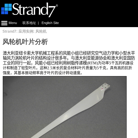
Menu
联系地址
|
English Site
Strand7: 应用实例: 风轮机
风轮机叶片分析
澳大利亚纽卡索大学机械工程系的风能小组已经研究空气动力学和小型水平
轴风力涡轮机叶片的结构设计很多年。与澳大利亚能源协会和澳大利亚国防
工业的同行一起，风能小组已经利用树脂传递模
(RTM)
5
为功率
千瓦的机器设
2.5
5
计和制造了轻型叶片。这种
米长的复合材料叶片质量为
千克，具有高的抗折
强度，其基本振动频率高于叶片的设计转动速度。