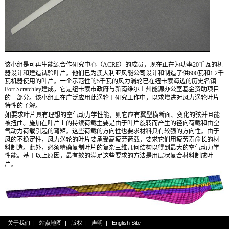
该小组是可再生能源合作研究中心（ACRE）的成员，现在正在为功率20千瓦的机
器设计和建造试验叶片。他们已为澳大利亚风能公司设计和制造了供600瓦和1.2千
瓦机器使用的叶片。一个示范性的5千瓦的风力涡轮已在纽卡索海边的历史名镇
Fort Scratchley建成，它是纽卡索市政府与新南维尔士州能源办公室基金资助项目
的一部分。该小组正在广泛应用此涡轮于研究工作中，以求增进对风力涡轮叶片
特性的了解。
如
要求叶片具有理想的空气动力学性能，则它应有翼型横断面、变化的弦并且能
被扭曲。施加在叶片上的持续荷载主要是由于叶片旋转而产生的径向荷载和由空
气动力荷载引起的弯矩。这些荷载的方向性也要求材料具有较强的方向性。由于
风的不稳定性，风力涡轮的叶片要承受高疲劳荷载，要求它们用疲劳寿命长的材
料制造。此外，必须精确复制叶片的复杂三维几何结构以得到最大的空气动力学
性能。基于以上原因，最有效的满足这些要求的方法是用层状复合材料制成叶
片。
关于我们
|
站点地图
|
版权
|
声明
|
English Site
叶片包括玻璃纤维合成材料的外皮和泡沫芯。泡沫材料芯用来增强叶片的抗